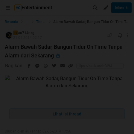
Entertainment
Masuk
...
Beranda
The Lounge
Alarm Bawah Sadar, Bangun Tidur On Time Tanpa Alarm dari Sekarang
au714nzg
TS
21-05-2014 02:17
Alarm Bawah Sadar, Bangun Tidur On Time Tanpa
Alarm dari Sekarang
Bagikan
Assalamualaikum Warahmatullahi
Lihat isi thread
Wabarakatuh
Diubah oleh au714nzg 02-06-2014 17:56