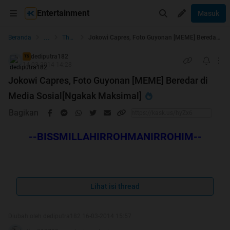
Entertainment
Masuk
...
Beranda
The Lounge
Jokowi Capres, Foto Guyonan [MEME] Beredar di Media Sosial[Ngakak Maksimal]
dediputra182
TS
14-03-2014 14:28
Jokowi Capres, Foto Guyonan [MEME] Beredar di
Media Sosial[Ngakak Maksimal]
Bagikan
--BISSMILLAHIRROHMANIRROHIM--
Spoiler
for
HT
:
Lihat isi thread
Diubah oleh dediputra182 16-03-2014 15:57