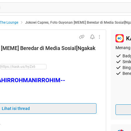
The Lounge
Jokowi Capres, Foto Guyonan [MEME] Beredar di Media Sosial[Ng
K
 [MEME] Beredar di Media Sosial[Ngakak
Menang 
Badg
Smil
Bing
Bene
LAHIRROHMANIRROHIM--
Lihat isi thread
7