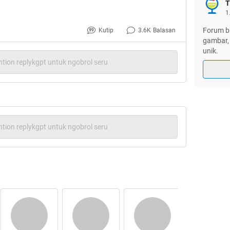
T
1
Forum ba
Kutip
3.6K
Balasan
gambar, 
unik.
tion replykgpt untuk ngobrol seru
tion replykgpt untuk ngobrol seru
n,,,,(Baca >>> MenCalonkan-Red)
n diri jadi Capres maksudnya
Quote: