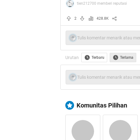
tien212700 memberi reputasi
2
428.8K
Tulis komentar menarik atau men
Urutan
Terbaru
Terlama
Tulis komentar menarik atau men
Pak Jokowi Nyalo
===>>Nyalon-i
Komunitas Pilihan