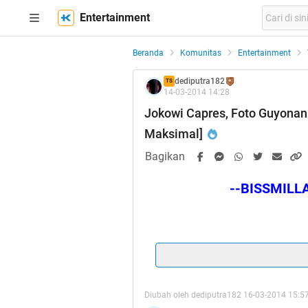
Entertainment
Beranda
Komunitas
Entertainment
dediputra182
TS
14-03-2014 14:28
Jokowi Capres, Foto Guyonan
Maksimal]
Bagikan
--BISSMIL
Spoiler
for
HT
:
Diubah oleh dediputra182 16-03-2014 15:5