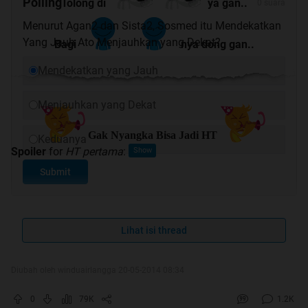
Polling
Tolong di
ya gan..
0 suara
Menurut Agan2 dan Sista2, Sosmed itu Mendekatkan
Yang Jauh Ato Menjauhkan yang Dekat?
Bagi
nya dong gan..
Mendekatkan yang Jauh
Menjauhkan yang Dekat
Gak Nyangka Bisa Jadi HT
Keduanya
Spoiler
for
HT pertama
:
Submit
Quote:
Lihat isi thread
Quote:
SOCIAL MEDIA : MENDEKATKAN YANG
Diubah oleh winduairlangga 20-05-2014 08:34
JAUH, ATAU MENJAUHKAN YANG
0
79K
1.2K
DEKAT?