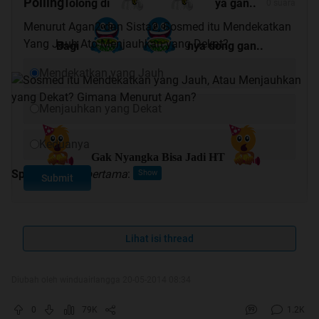
Polling
Tolong di
ya gan..
0 suara
Menurut Agan2 dan Sista2, Sosmed itu Mendekatkan
Yang Jauh Ato Menjauhkan yang Dekat?
Bagi
nya dong gan..
Mendekatkan yang Jauh
Menjauhkan yang Dekat
Keduanya
Gak Nyangka Bisa Jadi HT
Spoiler
for
HT pertama
:
Submit
Lihat isi thread
Quote:
Quote:
Diubah oleh winduairlangga 20-05-2014 08:34
SOCIAL MEDIA : MENDEKATKAN YANG
JAUH, ATAU MENJAUHKAN YANG
0
79K
1.2K