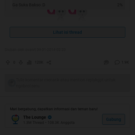
Ga Suka Bakso :D
2%
Lihat isi thread
Spoiler
for
ht
:
Diubah oleh ovanrt 09-01-2014 02:20
[/quote]
Spoiler
for
semoga ga repost
:
0
120K
1.9K
Tulis komentar menarik atau mention replykgpt untuk
Quote:
ngobrol seru
Mari bergabung, dapatkan informasi dan teman baru!
The Lounge
Gabung
1.3M
Thread
•
108.3K
Anggota
Thanks buat abang @sanmil28 dan