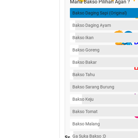
Mana Bakso Pilihan Agan ?
Bakso Daging Sapi (Original)
Bakso Daging Ayam
Bakso Ikan
B
Bakso Goreng
Bakso Bakar
Bakso Tahu
Thank buat Kaskuser pe
Bakso Sarang Burung
ngeramain 
Bakso Keju
Bakso Tomat
Bakso Malang
Ga Suka Bakso :D
Spoiler
for
ht
: