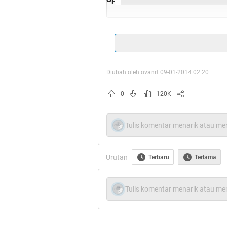
[/quote]
Spoiler
for
semoga ga repost
:
Diubah oleh ovanrt 09-01-2014 02:20
Quote:
0
120K
Tulis komentar menarik atau men
Thanks buat abang @s
Urutan
Terbaru
Terlama
udah nimpuk 
Tulis komentar menarik atau men
buat yan