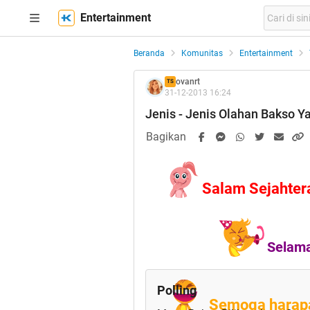
Entertainment
Beranda
Komunitas
Entertainment
ovanrt
TS
31-12-2013 16:24
Jenis - Jenis Olahan Bakso Ya
Bagikan
Salam Sejahter
Selama
Polling
Semoga harapa