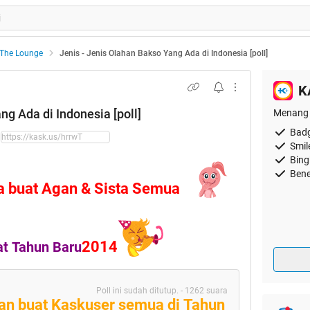
The Lounge
Jenis - Jenis Olahan Bakso Yang Ada di Indonesia [poll]
K
ng Ada di Indonesia [poll]
Menang 
Badg
Smil
Bing
Bene
a buat Agan & Sista Semua
2014
t Tahun Baru
Poll ini sudah ditutup. - 1262 suara
n buat Kaskuser semua di Tahun