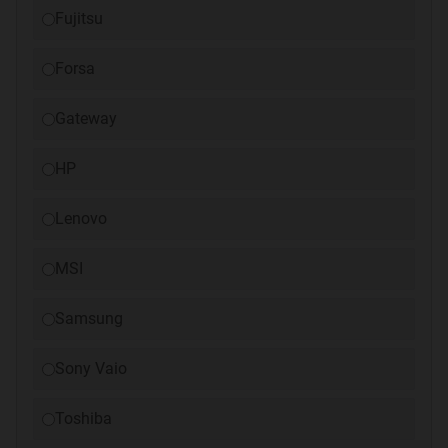
Fujitsu
Forsa
Gateway
HP
Lenovo
MSI
Samsung
Sony Vaio
Toshiba