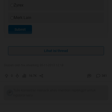
Zyrex
Merk Lain
Submit
Lihat isi thread
Diubah oleh fox.silverking 30-11-2013 12:18
0
16.7K
381
Tulis komentar menarik atau mention replykgpt untuk
ngobrol seru