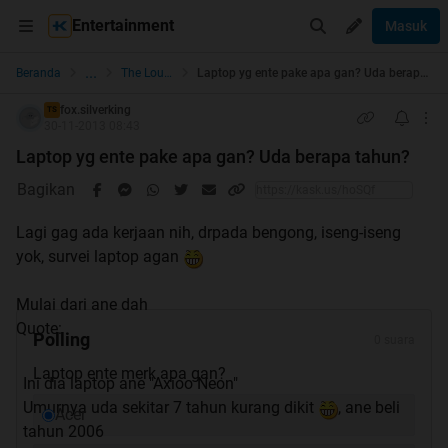
Entertainment
Masuk
...
Beranda
The Lounge
Laptop yg ente pake apa gan? Uda berapa tahun?
fox.silverking
TS
30-11-2013 08:43
Laptop yg ente pake apa gan? Uda berapa tahun?
Bagikan
Lagi gag ada kerjaan nih, drpada bengong, iseng-iseng
yok, survei laptop agan
Mulai dari ane dah
Quote:
Polling
0 suara
Laptop ente merk apa gan?
Ini dia laptop ane "Axioo Neon"
Umurnya uda sekitar 7 tahun kurang dikit
, ane beli
Acer
tahun 2006