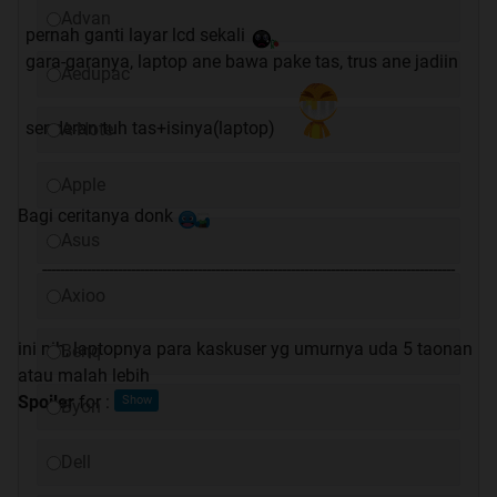
Advan
pernah ganti layar lcd sekali
gara-garanya, laptop ane bawa pake tas, trus ane jadiin
Aedupac
senderan tuh tas+isinya(laptop)
A-Note
Apple
Bagi ceritanya donk
Asus
---------------------------------------------------------------------------------------------
Axioo
ini nih, laptopnya para kaskuser yg umurnya uda 5 taonan
Benq
atau malah lebih
Spoiler
for
:
Byon
Dell