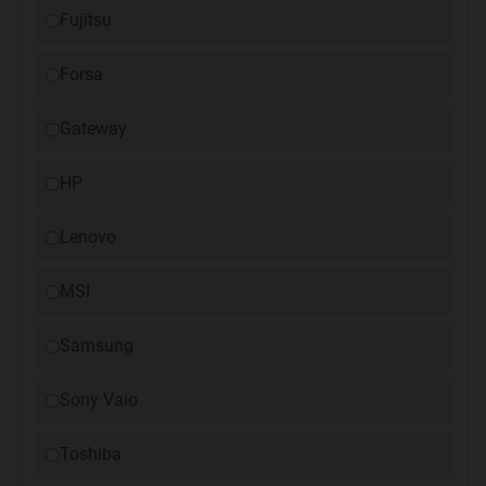
Fujitsu
Forsa
Gateway
HP
Lenovo
MSI
Samsung
Sony Vaio
Toshiba