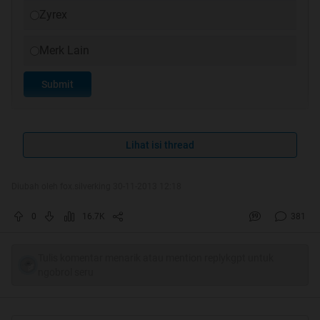
Zyrex
Merk Lain
Submit
Lihat isi thread
Diubah oleh fox.silverking 30-11-2013 12:18
0
16.7K
381
Tulis komentar menarik atau mention replykgpt untuk
ngobrol seru