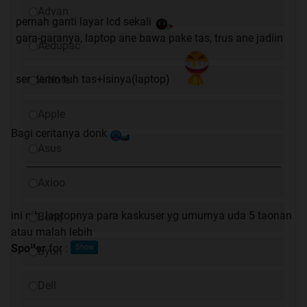
Advan
pernah ganti layar lcd sekali
gara-garanya, laptop ane bawa pake tas, trus ane jadiin
Aedupac
senderan tuh tas+isinya(laptop)
A-Note
Apple
Bagi ceritanya donk
Asus
---------------------------------------------------------------------------------------------
Axioo
ini nih, laptopnya para kaskuser yg umurnya uda 5 taonan
Benq
atau malah lebih
Spoiler
for
:
Byon
Dell