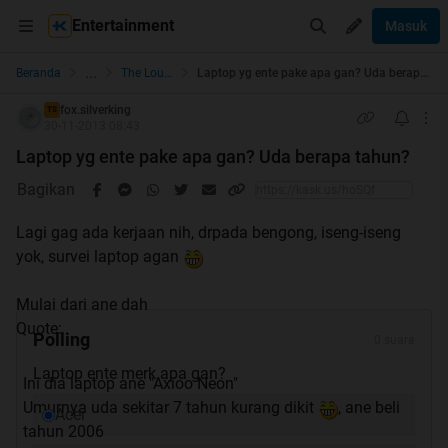
Entertainment
Masuk
...
Beranda
The Lounge
Laptop yg ente pake apa gan? Uda berapa tahun?
fox.silverking
TS
30-11-2013 08:43
Laptop yg ente pake apa gan? Uda berapa tahun?
Bagikan
Lagi gag ada kerjaan nih, drpada bengong, iseng-iseng
yok, survei laptop agan
Mulai dari ane dah
Quote:
Polling
0 suara
Laptop ente merk apa gan?
Ini dia laptop ane "Axioo Neon"
Umurnya uda sekitar 7 tahun kurang dikit
, ane beli
Acer
tahun 2006