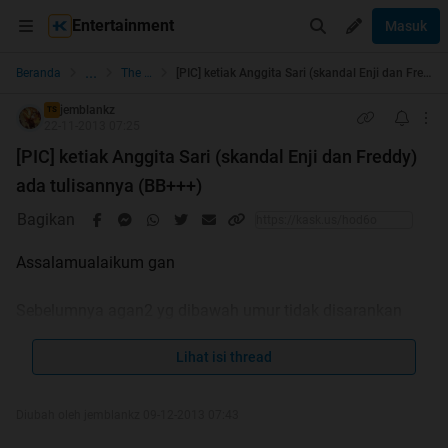
Entertainment
Masuk
...
Beranda
The Lounge
[PIC] ketiak Anggita Sari (skandal Enji dan Freddy) ada tulisannya (BB+++)
jemblankz
TS
22-11-2013 07:25
[PIC] ketiak Anggita Sari (skandal Enji dan Freddy)
ada tulisannya (BB+++)
Bagikan
Assalamualaikum gan
Sebelumnya agan2 yg dibawah umur tidak disarankan
untuk melihat gbr2 dibawah ini
Lihat isi thread
Anggita Sari ato dikenal dgn sebutan Anggita setelah
terlibat kasus dgn Freddy budiman dan Enji, kini pamornya
Diubah oleh jemblankz 09-12-2013 07:43
naik. Setelah ane selidikin ternyata ada tulisan gan di