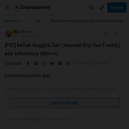
Entertainment
Masuk
...
Beranda
The Lounge
[PIC] ketiak Anggita Sari (skandal Enji dan Freddy) ada tulisannya (BB+++)
jemblankz
TS
22-11-2013 07:25
[PIC] ketiak Anggita Sari (skandal Enji dan Freddy)
ada tulisannya (BB+++)
Bagikan
Assalamualaikum gan
Sebelumnya agan2 yg dibawah umur tidak disarankan
untuk melihat gbr2 dibawah ini
Lihat isi thread
Anggita Sari ato dikenal dgn sebutan Anggita setelah
terlibat kasus dgn Freddy budiman dan Enji, kini pamornya
Diubah oleh jemblankz 09-12-2013 07:43
naik. Setelah ane selidikin ternyata ada tulisan gan di