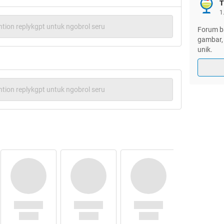
T
1
tion replykgpt untuk ngobrol seru
Forum ba
gambar, 
unik.
tion replykgpt untuk ngobrol seru
 KETIGA KALINYA ANE HT GAN
IHAK YANG MEMBANTU SEHINGGA JADI
 TANGGAL 11-19-2013