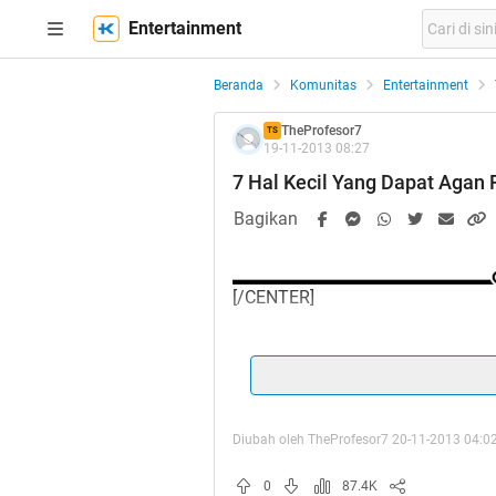
Entertainment
Beranda
Komunitas
Entertainment
TheProfesor7
TS
19-11-2013 08:27
7 Hal Kecil Yang Dapat Agan P
Bagikan
[/CENTER]
Quote:
Diubah oleh TheProfesor7 20-11-2013 04:0
0
87.4K