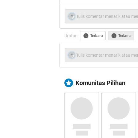
Tulis komentar menarik atau men
Urutan
Terbaru
Terlama
Tulis komentar menarik atau men
Komunitas Pilihan
Quote:
AKHIRNYA UNTUK
MAKASIH UNTUK SEMUA P
HT PADA