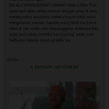
SELALU MENGHORMATI ORANG YANG LEBIH TUA
anak kecil akan selalu hormat dengan umur di atas
mereka,karna apa,karna mereka masih takut untuk
mengatakan sesuatu kepada orang lebih tua karna
takut di cap salah atau menyinggung, makanya kalo
anak kecil selalu memikir kan matang" pada saat
berbicara kepada orang yg lebih tua..
Quote:
9. PANTANG MENYERAH