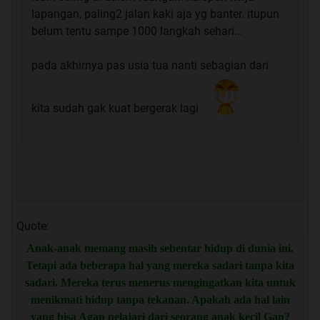
lapangan, paling2 jalan kaki aja yg banter. itupun
belum tentu sampe 1000 langkah sehari...
pada akhirnya pas usia tua nanti sebagian dari
kita sudah gak kuat bergerak lagi
Quote:
Anak-anak memang masih sebentar hidup di dunia ini.
Tetapi ada beberapa hal yang mereka sadari tanpa kita
sadari. Mereka terus menerus mengingatkan kita untuk
menikmati hidup tanpa tekanan. Apakah ada hal lain
yang bisa Agan pelajari dari seorang anak kecil Gan?