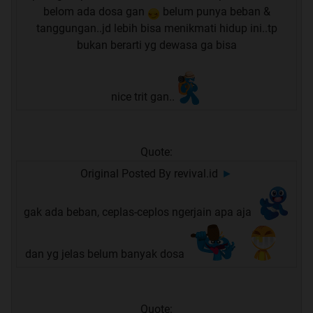
belom ada dosa gan
belum punya beban &
tanggungan..jd lebih bisa menikmati hidup ini..tp
bukan berarti yg dewasa ga bisa
nice trit gan..
Quote:
Original Posted By
revival.id
►
gak ada beban, ceplas-ceplos ngerjain apa aja
dan yg jelas belum banyak dosa
Quote: