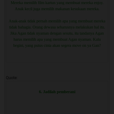
Mereka memilih film kartun yang membuat mereka enjoy.
Anak kecil juga memilih makanan kesukaan mereka.
Anak-anak tidak pernah memilih apa yang membuat mereka
tidak bahagia. Orang dewasa seharusnya melakukan hal itu.
Jika Agan tidak nyaman dengan sesutu, itu tandanya Agan
harus memilih apa yang membuat Agan nyaman. Kalu
begini, yang putus cinta akan segera move on ya Gan?
Quote:
6. Jadilah pemberani