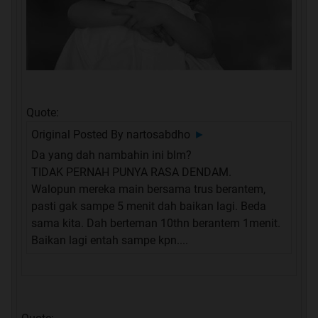
Quote:
Original Posted By
nartosabdho
►
Da yang dah nambahin ini blm?
TIDAK PERNAH PUNYA RASA DENDAM.
Walopun mereka main bersama trus berantem,
pasti gak sampe 5 menit dah baikan lagi. Beda
sama kita. Dah berteman 10thn berantem 1menit.
Baikan lagi entah sampe kpn....