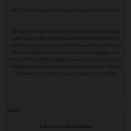
Jika Agan melihat anak kecil di sekitar Agan, atau mungkin
anak Agan sendiri, perhatikan bahwa mereka benar-benar
menikmati hari-hari mereka. Mereka benar-benar menikmati
hidup dan tidak membiarkan kecemasan mengganggu hari
mereka. Mereka tidak mengingat masa lalu atau tidak berpikir
tentang masa depan, mereka hidup ya pada saat itu. Mereka
menikmati setiap momen yang ada pada hidup mereka.
Quote:
2. Percaya pada keajaiban