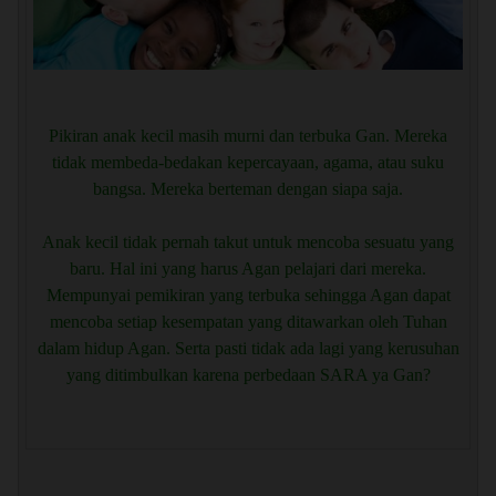
Pikiran anak kecil masih murni dan terbuka Gan. Mereka
tidak membeda-bedakan kepercayaan, agama, atau suku
bangsa. Mereka berteman dengan siapa saja.
Anak kecil tidak pernah takut untuk mencoba sesuatu yang
baru. Hal ini yang harus Agan pelajari dari mereka.
Mempunyai pemikiran yang terbuka sehingga Agan dapat
mencoba setiap kesempatan yang ditawarkan oleh Tuhan
dalam hidup Agan. Serta pasti tidak ada lagi yang kerusuhan
yang ditimbulkan karena perbedaan SARA ya Gan?