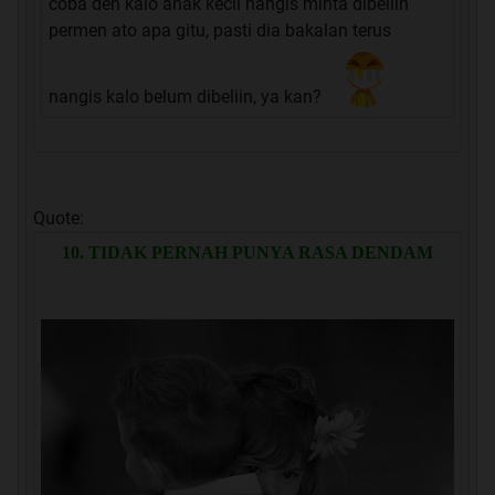
coba deh kalo anak kecil nangis minta dibeliin
permen ato apa gitu, pasti dia bakalan terus
nangis kalo belum dibeliin, ya kan?
Quote:
10. TIDAK PERNAH PUNYA RASA DENDAM