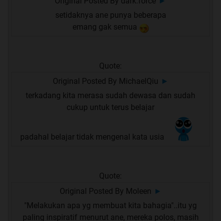
Original Posted By
dark.force
►
setidaknya ane punya beberapa
emang gak semua
Quote:
Original Posted By
MichaelQiu
►
terkadang kita merasa sudah dewasa dan sudah
cukup untuk terus belajar
padahal belajar tidak mengenal kata usia
Quote:
Original Posted By
Moleen
►
"Melakukan apa yg membuat kita bahagia"..itu yg
paling inspiratif menurut ane, mereka polos, masih