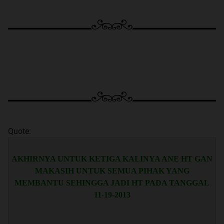
Quote:
AKHIRNYA UNTUK KETIGA KALINYA ANE HT GAN
MAKASIH UNTUK SEMUA PIHAK YANG
MEMBANTU SEHINGGA JADI HT PADA TANGGAL
11-19-2013