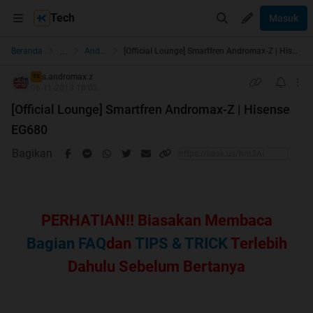
Tech
Masuk
...
Beranda
Android
[Official Lounge] Smartfren Andromax-Z | Hisense EG680
s.andromax.z
TS
06-11-2013 10:03
[Official Lounge] Smartfren Andromax-Z | Hisense
EG680
Bagikan
PERHATIAN!! Biasakan Membaca
Bagian FAQ
dan
TIPS & TRICK
Terlebih
Dahulu Sebelum Bertanya