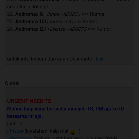
ada official lounge
Andromax G
|
Innos - AD683J
>>> Rumor
Andromax U3
|
Innos - i7C
>>> Rumor
Andromax i2
|
Hisense - AD687G
>>> Rumor
untuk info terbaru dari agan Desmanto :
link
Quote:
URGENT NEED TS
Mohon bagi yang bersedia menjadi TS, PM aja ke ID
bersama ini aja.
List TS :
-
frizzen
(kwalahan, help me!
)
-
short.cake
(Vakum, aktif lagi awal January 2014)