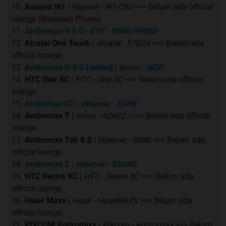
Ascend W1
|
Huawei - W1-C00
>>> Belum ada official
lounge (Windows Phone)
Andromax V 5.0
|
ZTE - N986/N986D
Alcatel One Touch
|
Alcatel - F782A
>>> Belum ada
official lounge
Andromax U 4.5 Limited
|
Innos - i6CP
HTC One SC
|
HTC - One SC
>>> Belum ada official
lounge
Andromax U2
|
Hisense - EG98
Andromax T
|
Innos - AD682J
>>> Belum ada official
lounge
Andromax Tab 8.0
|
Hisense - WM8
>>> Belum ada
official lounge
Andromax Z
|
Hisense - EG680
HTC Desire XC
|
HTC - Desire XC
>>> Belum ada
official lounge
Haier Maxx
|
Haier - HaierMAXX
>>> Belum ada
official lounge
PIXCOM Andromixx
|
Pixcom - Andromixx
>>> Belum