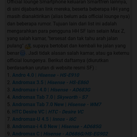
Official lounge Smartphone keluaran Smartfren lainnya,
di sini dijabarkan link mereka, beserta beberapa HH yang
masih dianaktirikan (alias belum ada official lounge nya)
dan beberapa rumor. Tujuan lain dari list ini adalah
mengarahkan para pengguna HH SF lain selain Max Z,
yang salah kamar, "tersesat dan tak tahu arah jalan
pulang"
, supaya bertobat dan kembali ke jalan yang
benar
. Jadi tidak alasan salah kamar, atau ga ketemu
official loungenya. Berikut daftarnya (diurutkan
berdasarkan urutan di website resmi SF) :
Andro 4.0
|
Hisense - HS-E910
Andromax 3.5
|
Hisense - HS-E860
Andromax-i 4.0
|
Hisense - AD683G
Andromax Tab 7.0
|
Skyworth - S7
Andromax Tab 7.0 New
|
Hisense - WM7
HTC Desire VC
|
HTC - Desire VC
Andromax-U 4.5
|
Innos - i6C
Andromax-i 4.0 New
|
Hisense - AD685G
Andromax C
|
Hisense - AD686G/HS-EG902