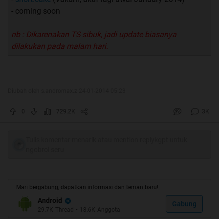
- coming soon
nb : Dikarenakan TS sibuk, jadi update biasanya
dilakukan pada malam hari.
Diubah oleh s.andromax.z 24-01-2014 05:23
0
729.2K
3K
Tulis komentar menarik atau mention replykgpt untuk
ngobrol seru
Mari bergabung, dapatkan informasi dan teman baru!
Android
Gabung
29.7K
Thread
•
18.6K
Anggota