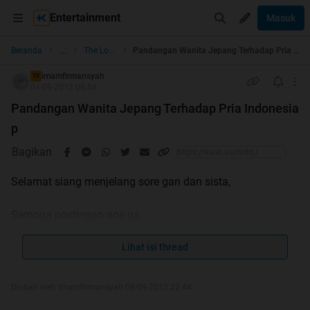
Entertainment
Masuk
...
Beranda
The Lounge
Pandangan Wanita Jepang Terhadap Pria Indonesia p
imamfirmansyah
TS
04-09-2013 06:54
Pandangan Wanita Jepang Terhadap Pria Indonesia
p
Bagikan
Selamat siang menjelang sore gan dan sista,
Semoga postingan ane ga
Spoiler
for
repost
:
Lihat isi thread
Diubah oleh imamfirmansyah 08-09-2013 22:44
ane bener-bener terharu gan,