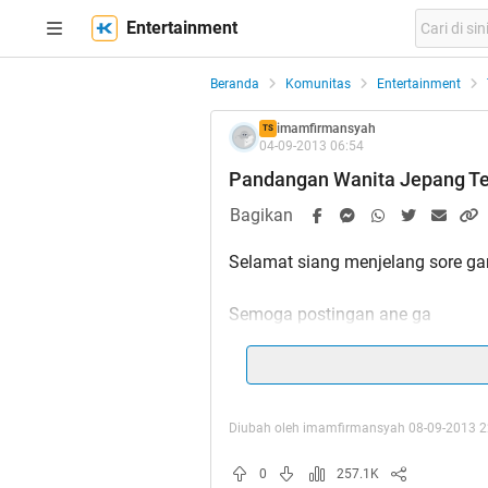
Entertainment
Beranda
Komunitas
Entertainment
imamfirmansyah
TS
04-09-2013 06:54
Pandangan Wanita Jepang Ter
Bagikan
Selamat siang menjelang sore gan
Semoga postingan ane ga
Spoiler
for
repost
:
Diubah oleh imamfirmansyah 08-09-2013 2
ane bener-bener terharu gan,
0
257.1K