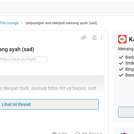
The Lounge
perjuangan ane menjadi seorang ayah (sad)
K
ang ayah (sad)
Menang 
Badg
Smil
Bing
Bene
dengan baik, apalagi bikin trit yg bagus. just
Lihat isi thread
ane nikah udah jalan sekitar 4 bulanan, tiba2 di