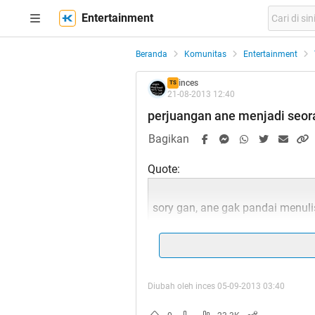
Entertainment
Beranda
Komunitas
Entertainment
inces
TS
21-08-2013 12:40
perjuangan ane menjadi seor
Bagikan
Quote:
sory gan, ane gak pandai menulis 
share my true story
Diubah oleh inces 05-09-2013 03:40
singkat cerita nih gan, waktu itu 