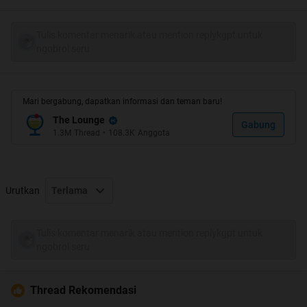
sekitar 4 bulanan, tiba2 di suatu sore istri ane merasa
demam, mual2 gitu kaya masuk angin. sebagai manusia
Tulis komentar menarik atau mention replykgpt untuk
ngobrol seru
biasa yg pernah nonton sinetron indonesia
ane
langsung mikirnya kesitu "tanda2 istriku hamil nih" (please
jangan tanya prosesnya gimana sampai bisa hamil ya
Mari bergabung, dapatkan informasi dan teman baru!
gan). skip>>
The Lounge
Gabung
1.3M
Thread
•
108.3K
Anggota
akhirnya ane bawa istri ane ke bidan di daerah ane,
setelah di periksa dan di kasih obat, ane tanya ke bidan
gan
Urutkan
Terlama
A: bu, apa istri saya beneran hamil
B: bisa jadi mas kalau tanda2nya begitu
Tulis komentar menarik atau mention replykgpt untuk
ngobrol seru
A:
"e busyet deh, ane kesini mau masti'in apa hamil beneran
Thread Rekomendasi
ato nggak malah di kasih jawaban ngambang gitu
"