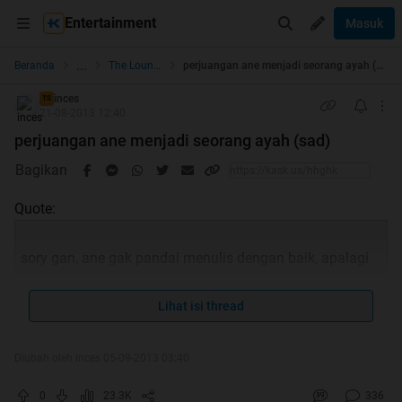
Entertainment
Masuk
...
Beranda
The Lounge
perjuangan ane menjadi seorang ayah (sad)
inces
TS
21-08-2013 12:40
perjuangan ane menjadi seorang ayah (sad)
Bagikan
Quote:
sory gan, ane gak pandai menulis dengan baik, apalagi
Lihat isi thread
bikin trit yg bagus. just share my true story
Diubah oleh inces 05-09-2013 03:40
singkat cerita nih gan, waktu itu ane nikah udah jalan
0
23.3K
336