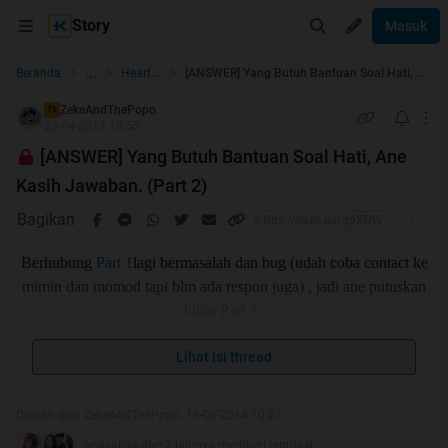
Story
Masuk
...
Beranda
Heart to Heart
[ANSWER] Yang Butuh Bantuan Soal Hati, Ane Kasih Jawaban. (Part 2)
ZekeAndThePopo.
TS
23-04-2013 10:55
[ANSWER] Yang Butuh Bantuan Soal Hati, Ane
Kasih Jawaban. (Part 2)
Bagikan
Berhubung
Part 1
lagi bermasalah dan bug (udah coba contact ke
mimin dan momod tapi blm ada respon juga) , jadi ane putuskan
bikin Part 2.
Lihat isi thread
sebenernya Part 1 nya masih ada dan bisa di akses, tapi stuck di
Diubah oleh ZekeAndThePopo. 19-06-2014 10:27
page 32 dan postingan pertanyaan terbaru dari agan2 gak bisa
anasabila dan 2 lainnya memberi reputasi