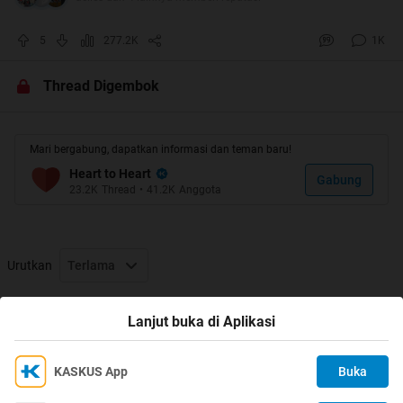
5
277.2K
1K
Thread Digembok
Mari bergabung, dapatkan informasi dan teman baru!
Heart to Heart
Gabung
23.2K
Thread
•
41.2K
Anggota
# KONSULTASI HATI #
Urutkan
Terlama
Sebelum Curhat disini, di RATE
bintang 5 dulu lah ****
Thread Digembok
Lanjut buka di Aplikasi
KASKUS App
Buka
Ikuti KASKUS di
Kami menggunakan Cookies