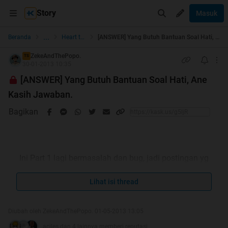
Story
Masuk
...
Beranda
Heart to Heart
[ANSWER] Yang Butuh Bantuan Soal Hati, Ane Kasih Jawaban.
ZekeAndThePopo.
TS
30-01-2013 10:35
[ANSWER] Yang Butuh Bantuan Soal Hati, Ane
Kasih Jawaban.
Bagikan
Ini Part 1 lagi bermasalah dan bug, jadi postingan yg
terbaru gak bisa muncul. nunggu dibenerin momod, yang
mau curhat langsung ke
Lihat isi thread
Part 2
aja
Diubah oleh ZekeAndThePopo. 01-05-2013 13:05
aciles dan 4 lainnya memberi reputasi