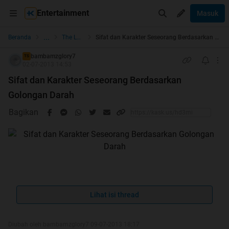
Entertainment
Masuk
...
Beranda
The Lounge
Sifat dan Karakter Seseorang Berdasarkan Golongan Darah
bambamzglory7
TS
02-07-2013 14:53
Sifat dan Karakter Seseorang Berdasarkan
Golongan Darah
Bagikan
buat Agan/Sista jika Thread ini dirasa bermanfaat atau
Lihat isi thread
menghibur mohon di
ya
Diubah oleh bambamzglory7 09-07-2013 18:17