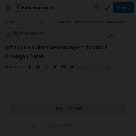
Entertainment
Masuk
...
Beranda
The Lounge
Sifat dan Karakter Seseorang Berdasarkan Golongan Darah
bambamzglory7
TS
02-07-2013 14:53
Sifat dan Karakter Seseorang Berdasarkan
Golongan Darah
Bagikan
buat Agan/Sista jika Thread ini dirasa bermanfaat atau
Lihat isi thread
menghibur mohon di
ya
Diubah oleh bambamzglory7 09-07-2013 18:17