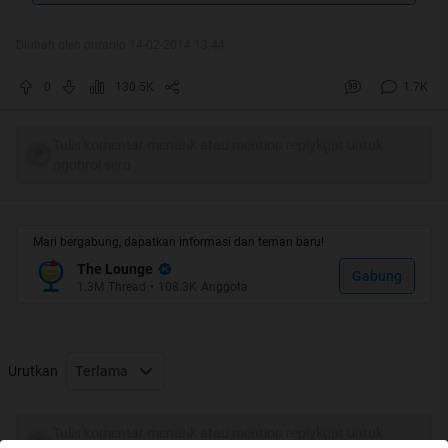
Diubah oleh ouranio 14-02-2014 13:44
0
130.5K
1.7K
Tulis komentar menarik atau mention replykgpt untuk
ngobrol seru
Mari bergabung, dapatkan informasi dan teman baru!
The Lounge
Gabung
1.3M
Thread
•
108.3K
Anggota
Urutkan
Terlama
Tulis komentar menarik atau mention replykgpt untuk