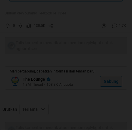
Diubah oleh ouranio 14-02-2014 13:44
0
130.5K
1.7K
Tulis komentar menarik atau mention replykgpt untuk
ngobrol seru
Mari bergabung, dapatkan informasi dan teman baru!
The Lounge
Gabung
1.3M
Thread
•
108.3K
Anggota
Urutkan
Terlama
Tulis komentar menarik atau mention replykgpt untuk