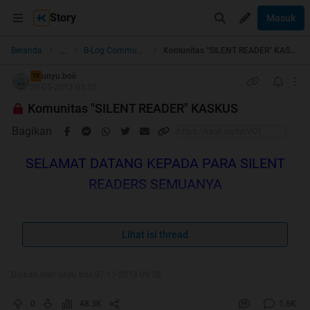
Story
Masuk
...
Beranda
B-Log Community
Komunitas "SILENT READER" KASKUS
unyu.boii
TS
29-05-2013 05:55
Komunitas "SILENT READER" KASKUS
Bagikan
SELAMAT DATANG KEPADA PARA SILENT
READERS SEMUANYA
Lihat isi thread
WELCOME HOME GAN
Diubah oleh unyu.boii 07-11-2013 09:38
Room ini dibuat berdasarkan lanjutan dari thread ane di Lounge
0
48.3K
1.6K
yang sempat jadi HOT THREAD :
SILENT READER
yang