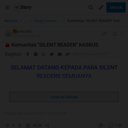
Story
Masuk
...
Beranda
B-Log Community
Komunitas "SILENT READER" KASKUS
unyu.boii
TS
29-05-2013 05:55
Komunitas "SILENT READER" KASKUS
Bagikan
SELAMAT DATANG KEPADA PARA SILENT
READERS SEMUANYA
Lihat isi thread
WELCOME HOME GAN
Diubah oleh unyu.boii 07-11-2013 09:38
Room ini dibuat berdasarkan lanjutan dari thread ane di Lounge
0
48.4K
1.6K
yang sempat jadi HOT THREAD :
SILENT READER
yang