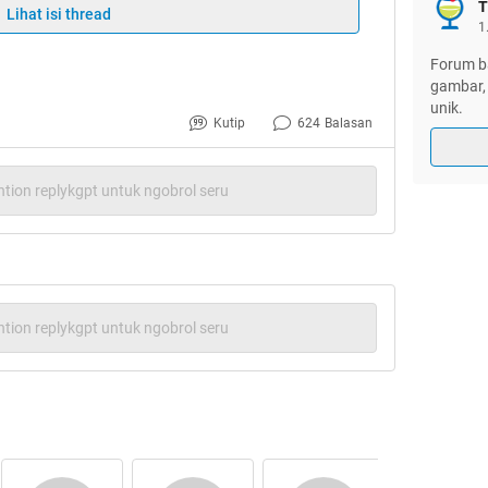
T
Lihat isi thread
1
ctal karya ane..yang dibuat pakai aplikasi
Forum ba
gambar, 
unik.
Kutip
624
Balasan
tion replykgpt untuk ngobrol seru
tion replykgpt untuk ngobrol seru