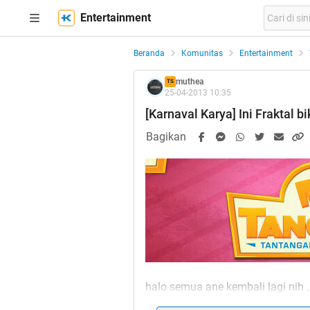
Entertainment
Beranda
Komunitas
Entertainment
muthea
TS
25-04-2013 10:35
[Karnaval Karya] Ini Fraktal b
Bagikan
halo semua ane kembali lagi nih .
ternyata ada event karnaval karya 