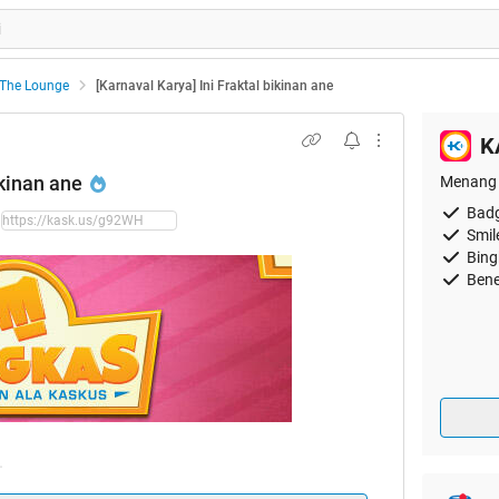
The Lounge
[Karnaval Karya] Ini Fraktal bikinan ane
K
ikinan ane
Menang 
Badg
Smil
Bing
Bene
.
nih.. ane mau ikutan juga...