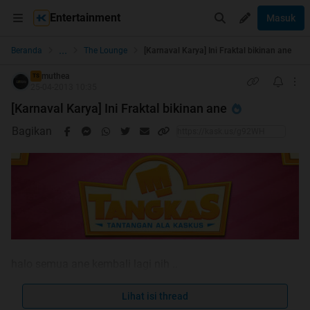
Entertainment
Masuk
...
Beranda
The Lounge
[Karnaval Karya] Ini Fraktal bikinan ane
muthea
TS
25-04-2013 10:35
[Karnaval Karya] Ini Fraktal bikinan ane
Bagikan
halo semua ane kembali lagi nih ..
ternyata ada event karnaval karya nih.. ane mau ikutan
juga...
Lihat isi thread