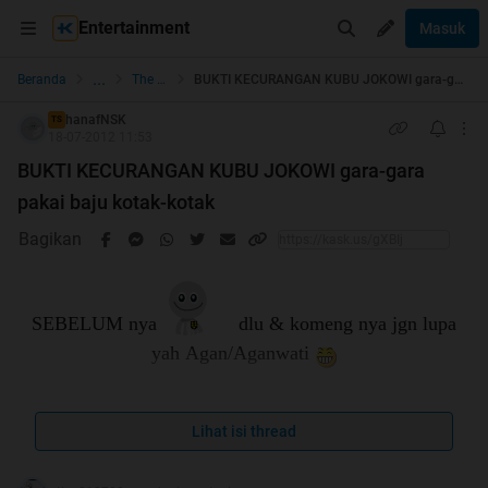
Entertainment
Masuk
...
Beranda
The Lounge
BUKTI KECURANGAN KUBU JOKOWI gara-gara pakai baju kotak-kotak
hanafNSK
TS
18-07-2012 11:53
BUKTI KECURANGAN KUBU JOKOWI gara-gara
pakai baju kotak-kotak
Bagikan
SEBELUM nya
dlu & komeng nya jgn lupa
yah Agan/Aganwati
Lihat isi thread
DI BACA DULU BARU DI KOMENG