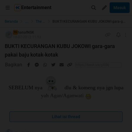
Entertainment
Masuk
...
Beranda
The Lounge
BUKTI KECURANGAN KUBU JOKOWI gara-gara pakai baju kotak-kotak
hanafNSK
TS
18-07-2012 11:53
BUKTI KECURANGAN KUBU JOKOWI gara-gara
pakai baju kotak-kotak
Bagikan
SEBELUM nya
dlu & komeng nya jgn lupa
yah Agan/Aganwati
Lihat isi thread
DI BACA DULU BARU DI KOMENG