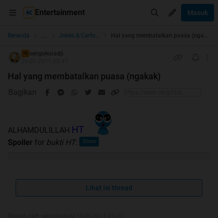
Entertainment
Masuk
...
Beranda
Jokes & Cartoon
Hal yang membatalkan puasa (ngakak)
sengokuradji
TS
26-07-2011 00:47
Hal yang membatalkan puasa (ngakak)
Bagikan
HT
ALHAMDULILLAH
Spoiler
for
bukti HT
:
mumpung mau Ramadhan ane mau ngasih dikit
pengetahuan tntang hal yg batalin puasa nih . . . .
Lihat isi thread
Hal-hal yg batalin puasa :
Diubah oleh sengokuradji 19-06-2013 05:47