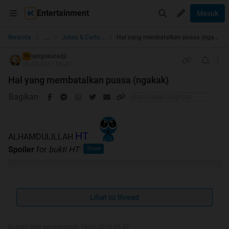
Entertainment
Masuk
...
Beranda
Jokes & Cartoon
Hal yang membatalkan puasa (ngakak)
sengokuradji
TS
26-07-2011 00:47
Hal yang membatalkan puasa (ngakak)
Bagikan
HT
ALHAMDULILLAH
Spoiler
for
bukti HT
:
mumpung mau Ramadhan ane mau ngasih dikit
pengetahuan tntang hal yg batalin puasa nih . . . .
Lihat isi thread
Hal-hal yg batalin puasa :
Diubah oleh sengokuradji 19-06-2013 05:47