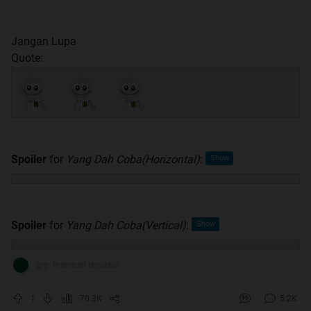
Jangan Lupa
Quote:
Spoiler
for
Yang Dah Coba(Horizontal)
:
Spoiler
for
Yang Dah Coba(Vertical)
:
grg. memberi reputasi
1
70.3K
5.2K