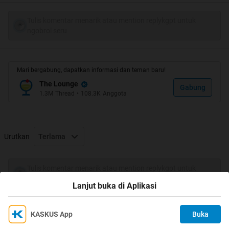
Tulis komentar menarik atau mention replykgpt untuk
ngobrol seru
Mari bergabung, dapatkan informasi dan teman baru!
The Lounge
Gabung
1.3M
Thread
•
108.3K
Anggota
Urutkan
Terlama
Tulis komentar menarik atau mention replykgpt untuk
ngobrol seru
Lanjut buka di Aplikasi
KASKUS App
Buka
Ikuti KASKUS di
Kami menggunakan Cookies