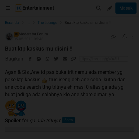
Entertainment
Masuk
...
Beranda
The Lounge
Buat ktp kaskus mu disini !!
Moderator.Forum
TS
05-05-2011 05:48
Buat ktp kaskus mu disini !!
Bagikan
Agan & Sis ,Ane td pas buka trit nemu ada member yg
pake ktp kaskus
trus iseng deh ane coba ikutan dan
ane coba search ttng tritnya eh masi 0 alias ga ada yg
buat jadi ga ada salahnya klo ane share dimari ya :
Spoiler
for
ga ada tritnya
: