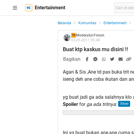
Entertainment
Beranda
Komunitas
Entertainment
Moderator.Forum
TS
05-05-2011 05:48
Buat ktp kaskus mu disini !!
Bagikan
Agan & Sis ,Ane td pas buka tri
iseng deh ane coba ikutan dan ane
yg buat jadi ga ada salahnya klo 
Spoiler
for
ga ada tritnya
:
Ini yg buat bukan ane,ane cuma s