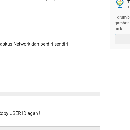
T
1
Forum ba
gambar, 
unik.
kus Network dan berdiri sendiri
Copy USER ID agan !