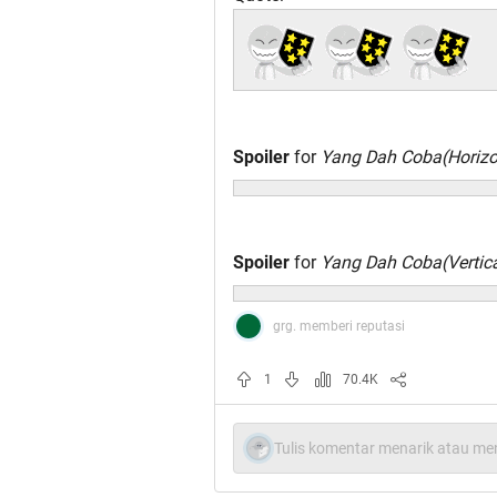
Spoiler
for
Yang Dah Coba(Horizo
Spoiler
for
Yang Dah Coba(Vertica
grg. memberi reputasi
1
70.4K
Tulis komentar menarik atau men