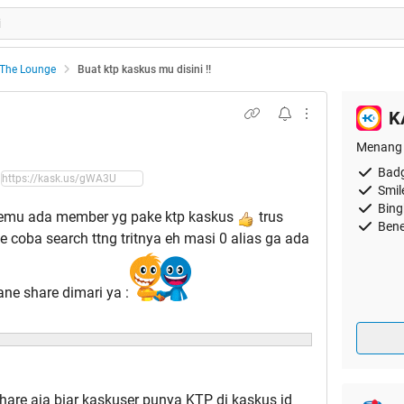
The Lounge
Buat ktp kaskus mu disini !!
K
Menang 
Badg
Smil
Bing
t nemu ada member yg pake ktp kaskus
trus
Bene
 coba search ttng tritnya eh masi 0 alias ga ada
ane share dimari ya :
hare aja biar kaskuser punya KTP di kaskus jd