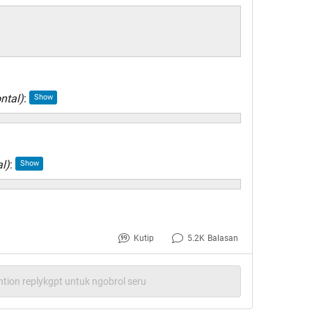
ntal)
:
l)
:
Kutip
5.2K
Balasan
tion replykgpt untuk ngobrol seru