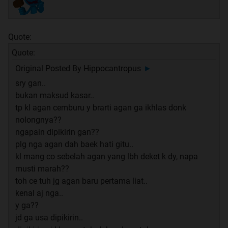
Quote:
Quote:
Original Posted By
Hippocantropus
►
sry gan..
bukan maksud kasar..
tp kl agan cemburu y brarti agan ga ikhlas donk
nolongnya??
ngapain dipikirin gan??
plg nga agan dah baek hati gitu..
kl mang co sebelah agan yang lbh deket k dy, napa
musti marah??
toh ce tuh jg agan baru pertama liat..
kenal aj nga..
y ga??
jd ga usa dipikirin..