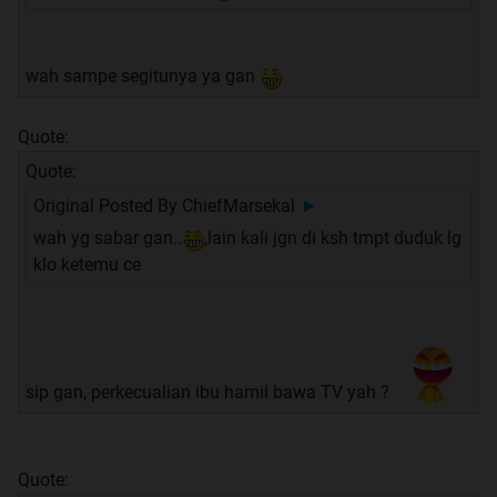
wah sampe segitunya ya gan
Quote:
Quote:
Original Posted By
ChiefMarsekal
►
wah yg sabar gan..
,lain kali jgn di ksh tmpt duduk lg
klo ketemu ce
sip gan, perkecualian ibu hamil bawa TV yah ?
Quote: