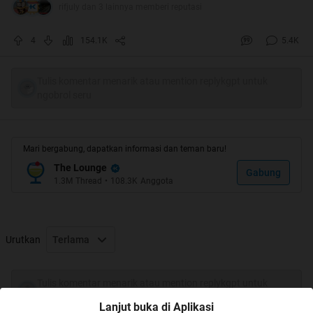
rifjuly dan 3 lainnya memberi reputasi
4
154.1K
5.4K
Tulis komentar menarik atau mention replykgpt untuk
ngobrol seru
Mari bergabung, dapatkan informasi dan teman baru!
The Lounge
Gabung
1.3M
Thread
•
108.3K
Anggota
Urutkan
Terlama
Tulis komentar menarik atau mention replykgpt untuk
ngobrol seru
Lanjut buka di Aplikasi