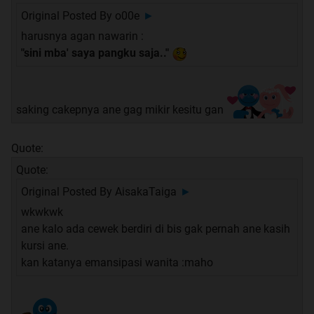
Original Posted By
o00e
►
harusnya agan nawarin :
"sini mba' saya pangku saja.."
saking cakepnya ane gag mikir kesitu gan
Quote:
Quote:
Original Posted By
AisakaTaiga
►
wkwkwk
ane kalo ada cewek berdiri di bis gak pernah ane kasih
kursi ane.
kan katanya emansipasi wanita :maho