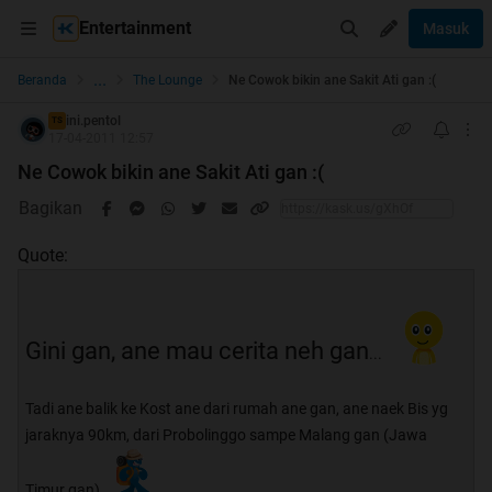
Entertainment
Masuk
...
Beranda
The Lounge
Ne Cowok bikin ane Sakit Ati gan :(
ini.pentol
TS
17-04-2011 12:57
Ne Cowok bikin ane Sakit Ati gan :(
Bagikan
Quote:
Gini gan, ane mau cerita neh gan
...
Tadi ane balik ke Kost ane dari rumah ane gan, ane naek Bis yg
jaraknya 90km, dari Probolinggo sampe Malang gan (Jawa
Timur gan)..