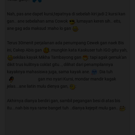
Nah, pas ane dapet kursi,tepatnya di sebelah kiri jadi 2 kursi kan
gan.. ane sebelahan ama Cowok
, lumayan keren sih.. eits,
ane gag ada maksud :maho lo gan
.
Terus 30menit perjalanan ada penumpang Cewek gan naek Bis
ini, Cakep Abis gan
, mungkin kata Kaskuser tuh IGO gitu yah,
sekilas kayak Mikha Tambayong gan
: tapi agak gemuk'an
dikit trus kulitnya coklat gitu.., dilihat dari penampilannya
kayaknya mahasiswa juga, sama kayak ane.
: Dia tuh
gan mo nyari Kursi, mondar mandir kagak
jelas...ane liatin mulu dienya gan,
:
Akhirnya dianya berdiri gan, sambil pegangan besi di atas bis
itu...nah bis nya rame banget tuh ..dianya kejepit mulu gan..
: