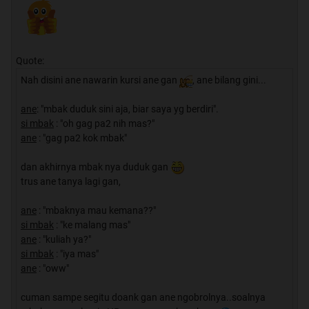
Quote:
Nah disini ane nawarin kursi ane gan
, ane bilang gini...
ane
: "mbak duduk sini aja, biar saya yg berdiri".
si mbak
: "oh gag pa2 nih mas?"
ane
: "gag pa2 kok mbak"
dan akhirnya mbak nya duduk gan
trus ane tanya lagi gan,
ane
: "mbaknya mau kemana??"
si mbak
: "ke malang mas"
ane
: "kuliah ya?"
si mbak
: "iya mas"
ane
: "oww"
cuman sampe segitu doank gan ane ngobrolnya..soalnya