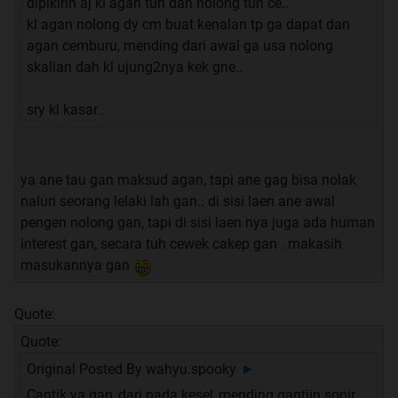
dipikirin aj kl agan tuh dah nolong tuh ce..
kl agan nolong dy cm buat kenalan tp ga dapat dan
agan cemburu, mending dari awal ga usa nolong
skalian dah kl ujung2nya kek gne..
sry kl kasar..
ya ane tau gan maksud agan, tapi ane gag bisa nolak
naluri seorang lelaki lah gan.. di sisi laen ane awal
pengen nolong gan, tapi di sisi laen nya juga ada human
interest gan, secara tuh cewek cakep gan . makasih
masukannya gan
Quote:
Quote:
Original Posted By
wahyu.spooky
►
Cantik ya gan,,dari pada kesel,,mending gantiin sopir