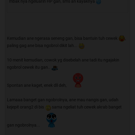
mbak nya ngeluarin HP gan, sms an kayaknya
Kemudian ane ngerasa seneng gan, bisa bantuin tuh cewek
,
paling gag ane bisa ngobrol dikit lah...
10 menit kemudian, cowok yg disebelah ane tadi itu ngajakin
ngobrol cewek itu gan..
Spontan ane kaget, enek dll deh,
Lamaaa banget gan ngobrolnya, ane mau nangis gan, udah
kejepit orang2 di bis
sama ngeliat tuh cewek akrab banget
gan ngobrolnya...