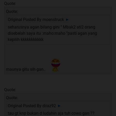
Quote:
Quote:
Original Posted By
moenstruck
►
seharusnya agan bilang gini '' Mbak2 ati2 orang
disebelah saya itu :maho:maho ''pasti agan yang
kepilih kkkkkkkkkkk
maunya gitu sih gan..
Quote:
Quote:
Original Posted By
diiaz92
►
tau gt knp bukan d ludahin aja tuh cowo gan ??