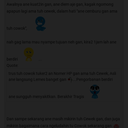
Awalnya ane kuat2in gan, ane diem aje gan, kagak ngomong
apapun lagi ama tuh cewek, dalam hati "ane cemburu gan ama
tuh cowok",
nah gag lama mau nyampe tujuan neh gan, kira2 1jam lah ane
berdiri
...
Quote:
trus tuh cowok tuker2 an Nomer HP gan ama tuh Cewek, Asli
ane langsung Lemes banget gan
...Pengorbanan berdiri
ane sungguh menyakitkan. Berakhir Tragis
Dan sampe sekarang ane masih mikirin tuh Cewek gan, dan juga
mikirin bagaimana cara ngeludahin tu Cowok sekarang gan