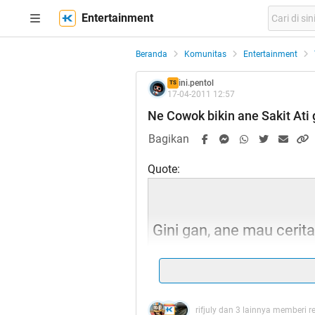
Entertainment
Beranda
Komunitas
Entertainment
ini.pentol
TS
17-04-2011 12:57
Ne Cowok bikin ane Sakit Ati 
Bagikan
Quote:
Gini gan, ane mau cerit
Tadi ane balik ke Kost ane dari rumah
Probolinggo sampe Malang gan (Jaw
rifjuly dan 3 lainnya memberi r