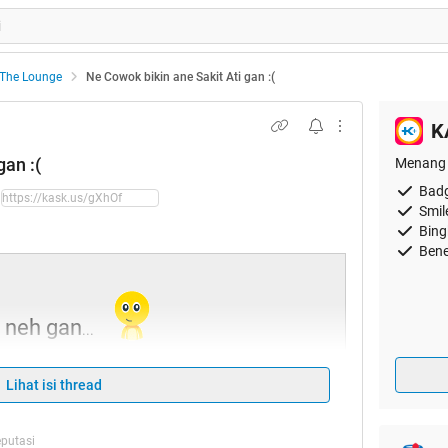
The Lounge
Ne Cowok bikin ane Sakit Ati gan :(
K
gan :(
Menang 
Badg
Smil
Bing
Bene
a neh gan
...
 ane gan, ane naek Bis yg jaraknya 90km, dari
Lihat isi thread
a Timur gan)..
eputasi