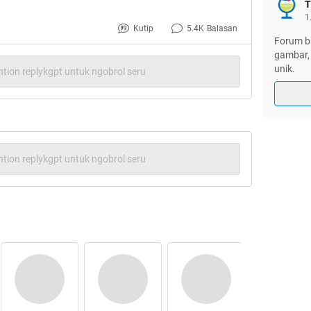
T
1
sebelah kiri jadi 2 kursi kan gan.. ane sebelahan ama
Kutip
5.4K
Balasan
, ane gag ada maksud :maho lo gan
.
Forum ba
gambar, 
unik.
pang Cewek gan naek Bis ini, Cakep Abis gan
,
tion replykgpt untuk ngobrol seru
yah,
sekilas kayak Mikha Tambayong gan
: tapi
lat gitu.., dilihat dari penampilannya kayaknya
: Dia tuh
gan mo nyari Kursi, mondar
dienya gan,
:
tion replykgpt untuk ngobrol seru
egangan besi di atas bis itu...nah bis nya rame banget