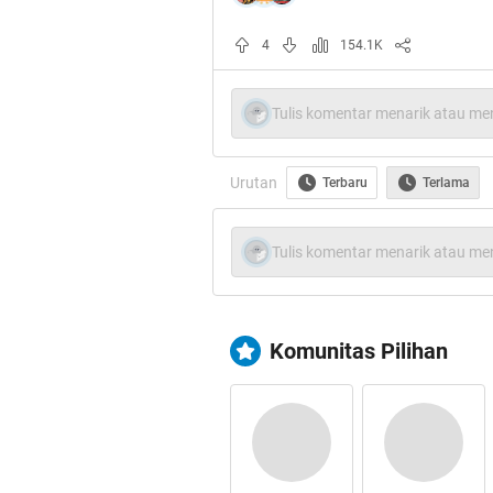
Nah, pas ane dapet kursi,tepatnya di 
4
154.1K
Cowok
, lumayan keren sih.. eits
Terus 30menit perjalanan ada penum
Tulis komentar menarik atau men
mungkin kata Kaskuser tuh IGO gitu 
agak gemuk'an dikit trus kulitnya cok
Urutan
Terbaru
Terlama
mahasiswa juga, sama kayak ane.
mandir kagak jelas...ane liatin mulu 
Tulis komentar menarik atau men
Akhirnya dianya berdiri gan, sambil p
tuh ..dianya kejepit mulu gan..
:
Komunitas Pilihan