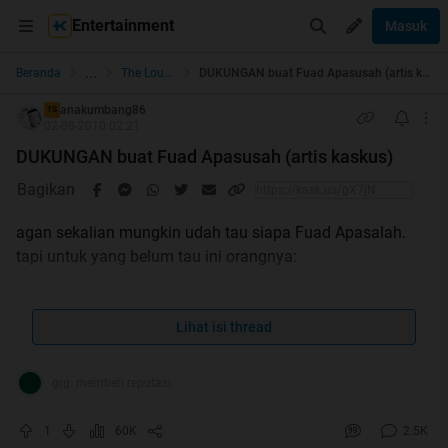
Entertainment
Masuk
...
Beranda
The Lounge
DUKUNGAN buat Fuad Apasusah (artis kaskus)
anakumbang86
TS
02-08-2010 02:21
DUKUNGAN buat Fuad Apasusah (artis kaskus)
Bagikan
agan sekalian mungkin udah tau siapa Fuad Apasalah.
tapi untuk yang belum tau ini orangnya:
Spoiler
for
fuad
:
Lihat isi thread
grg. memberi reputasi
Spoiler
for
pasukan lawak
:
1
60K
2.5K