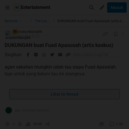
Entertainment
Masuk
...
Beranda
The Lounge
DUKUNGAN buat Fuad Apasusah (artis kaskus)
anakumbang86
TS
02-08-2010 02:21
DUKUNGAN buat Fuad Apasusah (artis kaskus)
Bagikan
agan sekalian mungkin udah tau siapa Fuad Apasalah.
tapi untuk yang belum tau ini orangnya:
Spoiler
for
fuad
:
Lihat isi thread
grg. memberi reputasi
Spoiler
for
pasukan lawak
:
1
59.9K
2.5K