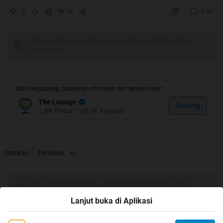
menjadi orang indonesia yah? Sebenernya banyak yg
0
98.1K
3.2K
bisa di banggakan loh dengan the idea bahwa kita
tinggal di indonesia. Ga percaya?
Tulis komentar menarik atau mention replykgpt untuk
ngobrol seru
Quote:
Mari bergabung, dapatkan informasi dan teman baru!
: Langsung aja ga usah pake banyak basa basi
:
The Lounge
Gabung
1.3M
Thread
•
108.3K
Anggota
Quote:
Urutkan
Terlama
Ini beberapa alasannya gan :
Tulis komentar menarik atau mention replykgpt untuk
Spoiler
for
1
:
ngobrol seru
Lanjut buka di Aplikasi