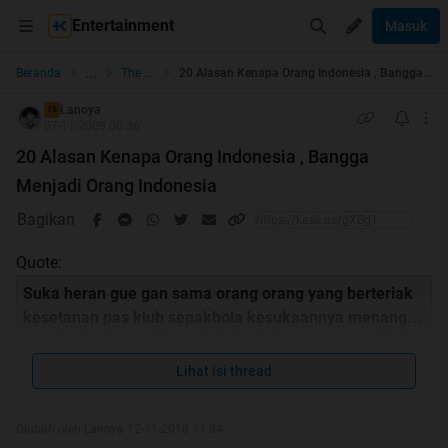
Entertainment
Masuk
...
Beranda
The Lounge
20 Alasan Kenapa Orang Indonesia , Bangga Menjadi Orang Indonesia
Lanoya
TS
07-11-2009 00:36
20 Alasan Kenapa Orang Indonesia , Bangga
Menjadi Orang Indonesia
Bagikan
Quote:
Suka heran gue gan sama orang orang yang berteriak
kesetanan pas klub sepakbola kesukaannya menang...
padahal klub sepakbola itu jelas jelas punya negri lain..
Atau orang orang yang ga bisa ga pake baju kalo
Lihat isi thread
bajunya bukan baju dengan brand "X" (misalnya..)
padahal brand tersebut itu jelas jelas punya negara
Diubah oleh Lanoya 12-11-2018 11:34
lainnnn. Atau mungkin orang indonesia ga bangga