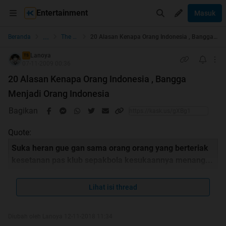
Entertainment
Masuk
...
Beranda
The Lounge
20 Alasan Kenapa Orang Indonesia , Bangga Menjadi Orang Indonesia
Lanoya
TS
07-11-2009 00:36
20 Alasan Kenapa Orang Indonesia , Bangga
Menjadi Orang Indonesia
Bagikan
Quote:
Suka heran gue gan sama orang orang yang berteriak
kesetanan pas klub sepakbola kesukaannya menang...
padahal klub sepakbola itu jelas jelas punya negri lain..
Atau orang orang yang ga bisa ga pake baju kalo
Lihat isi thread
bajunya bukan baju dengan brand "X" (misalnya..)
padahal brand tersebut itu jelas jelas punya negara
Diubah oleh Lanoya 12-11-2018 11:34
lainnnn. Atau mungkin orang indonesia ga bangga