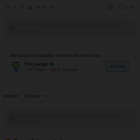
menjadi orang indonesia yah? Sebenernya banyak yg
0
98.1K
3.2K
bisa di banggakan loh dengan the idea bahwa kita
tinggal di indonesia. Ga percaya?
Tulis komentar menarik atau mention replykgpt untuk
ngobrol seru
Quote:
Mari bergabung, dapatkan informasi dan teman baru!
: Langsung aja ga usah pake banyak basa basi
:
The Lounge
Gabung
1.3M
Thread
•
108.3K
Anggota
Quote:
Urutkan
Terlama
Ini beberapa alasannya gan :
Tulis komentar menarik atau mention replykgpt untuk
Spoiler
for
1
:
ngobrol seru