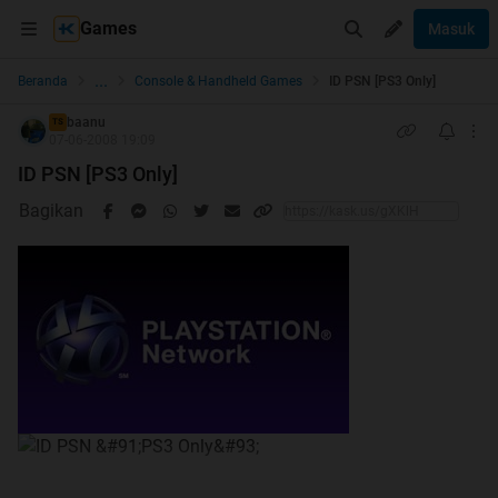
Games
Masuk
...
Beranda
Console & Handheld Games
ID PSN [PS3 Only]
baanu
TS
07-06-2008 19:09
ID PSN [PS3 Only]
Bagikan