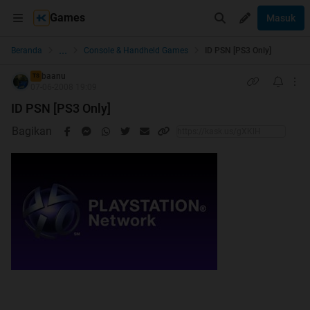
Games
Masuk
...
Beranda
Console & Handheld Games
ID PSN [PS3 Only]
baanu
TS
07-06-2008 19:09
ID PSN [PS3 Only]
Bagikan