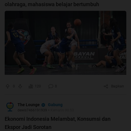
olahraga, mahasiswa belajar bertumbuh
0
120
0
Bagikan
Gabung
The Lounge
dewis7466191939
•
Kemarin 00:53
Ekonomi Indonesia Melambat, Konsumsi dan
Ekspor Jadi Sorotan