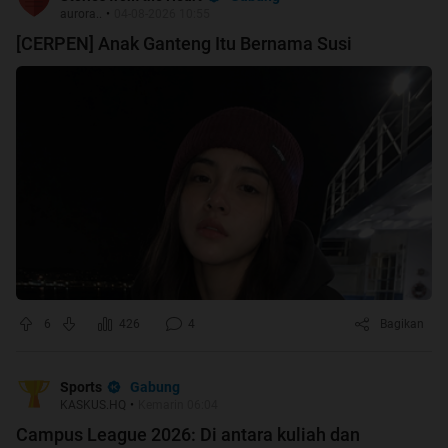
aurora..
•
04-08-2026 10:55
[CERPEN] Anak Ganteng Itu Bernama Susi
6
426
4
Bagikan
Gabung
Sports
KASKUS.HQ
•
Kemarin 06:04
Campus League 2026: Di antara kuliah dan