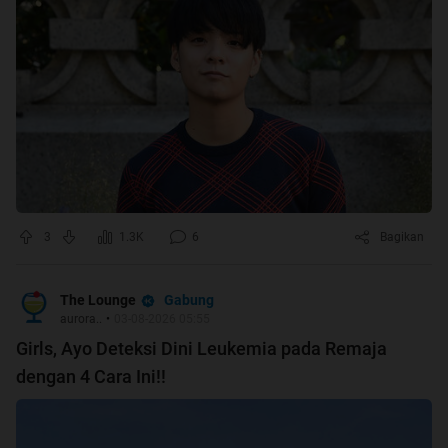
3
1.3K
6
Bagikan
Gabung
The Lounge
aurora..
•
03-08-2026 05:55
Girls, Ayo Deteksi Dini Leukemia pada Remaja
dengan 4 Cara Ini!!