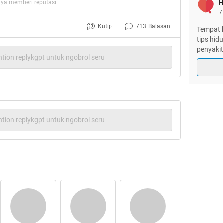
ya memberi reputasi
H
7
Kutip
713
Balasan
Tempat 
tips hi
penyakit
tion replykgpt untuk ngobrol seru
tion replykgpt untuk ngobrol seru