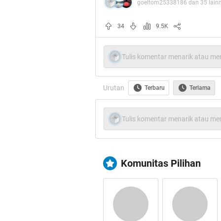
goeltom25338186 dan 35 lainn
34
9.5K
Tulis komentar menarik atau men
Urutan
Terbaru
Terlama
Tulis komentar menarik atau men
Komunitas Pilihan