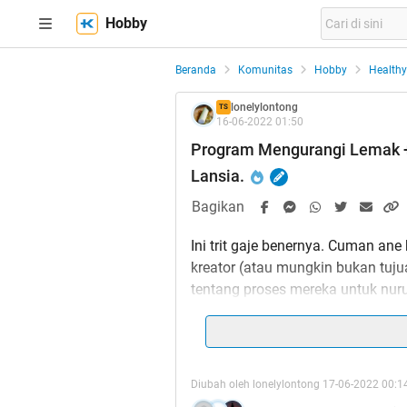
Hobby
Beranda
Komunitas
Hobby
Healthy 
lonelylontong
TS
16-06-2022 01:50
Program Mengurangi Lemak 
Lansia.
Bagikan
Ini trit gaje benernya. Cuman ane
kreator (atau mungkin bukan tuj
tentang proses mereka untuk nuru
Diubah oleh lonelylontong 17-06-2022 00:1