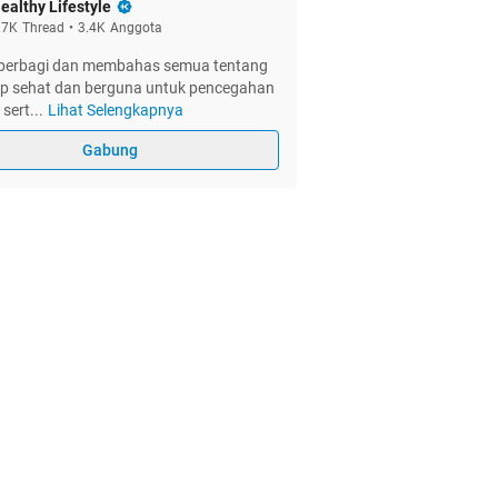
ealthy Lifestyle
.7K
Thread
•
3.4K
Anggota
berbagi dan membahas semua tentang
dup sehat dan berguna untuk pencegahan
 sert
...
Lihat Selengkapnya
Gabung