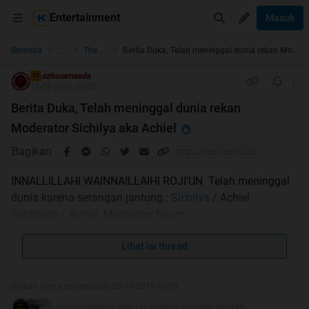
Entertainment
Masuk
...
Beranda
The Lounge
Berita Duka, Telah meninggal dunia rekan Moderator Sichilya aka Achiel
azhuramasda
TS
15-08-2019 06:02
Berita Duka, Telah meninggal dunia rekan
Moderator Sichilya aka Achiel
Bagikan
INNALLILLAHI WAINNAILLAIHI ROJI’UN Telah meninggal
dunia karena serangan jantung :
Sichilya
/ Achiel
Simbolon / Achiel, Moderator forum
- Berita dan Politik,
- Sport, dan
Lihat isi thread
- Kritik, Saran, Pertanyaan Seputar KASKUS
Diubah oleh azhuramasda 20-08-2019 08:59
pada hari ini Kamis, 15 Agustus 2019 Jam 10.00 WIB.
juragansperma dan 160 lainnya memberi reputasi