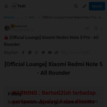
Tech
Masuk
...
Beranda
Android
[Official Lounge] Xiaomi Redmi Note 5 Pro - All Rounder
Desmanto
TS
19-02-2018 18:15
[Official Lounge] Xiaomi Redmi Note 5 Pro - All
Rounder
Bagikan
[Official Lounge] Xiaomi Redmi Note 5
- All Rounder
WARNING : Berhati2lah terhadap
Polling
Poll ini sudah ditutup. - 189 suara
penipuan. Apalagi kalau diminta
Berapa RAM/Storage yang agan inginkan dari RN5P?