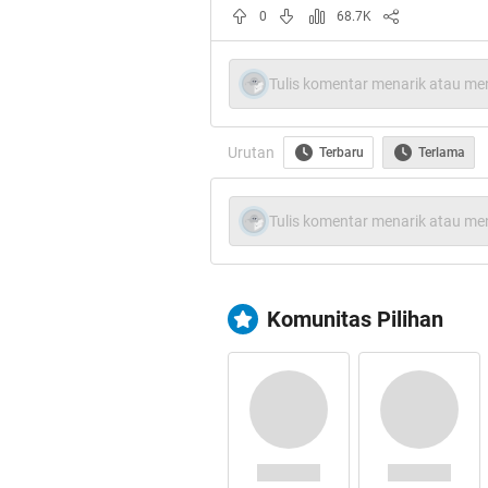
Berawal dari ane membaca tri
0
68.7K
Seperti Apa Sih Trotoar Ja
Yang ternyata adalah Hot T
Tulis komentar menarik atau men
Maka gue mau meng-counter 
Urutan
Terbaru
Terlama
dan bersih itu hanyalah impi
secara mental dan budaya unt
Tulis komentar menarik atau men
bersih seperti Singapura.
Mau tau kenapa? Nih ane beb
Komunitas Pilihan
Spoiler
for
Pertamax
:
Spoiler
for
Keduax
: