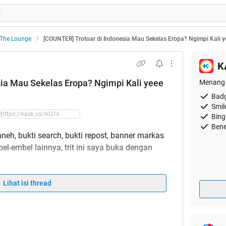
The Lounge
[COUNTER] Trotoar di Indonesia Mau Sekelas Eropa? Ngimpi Kali y
K
sia Mau Sekelas Eropa? Ngimpi Kali yeee
Menang 
Badg
Smil
Bing
Bene
h, bukti search, bukti repost, banner markas
el-embel lainnya, trit ini saya buka dengan
Lihat isi thread
lammu'alaikum!