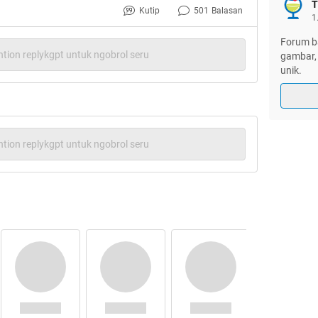
t ini:
T
Kutip
501
Balasan
1
karta, di Masa Depan?
hread Kaskus tanggal 18 November 2016
Forum ba
tion replykgpt untuk ngobrol seru
gambar, 
unik.
impian si TS, betapa trotoar yang nyaman
an belaka. Manusia Indonesia belum siap
uk mengikuti kota-kota lain yang lebih
tion replykgpt untuk ngobrol seru
erkan alasannya:
(gambar hanya ilustrasi)