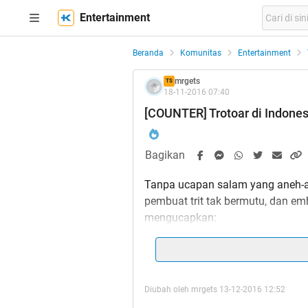
Entertainment
Beranda
Komunitas
Entertainment
mrgets
TS
18-11-2016 07:40
[COUNTER] Trotoar di Indone
Bagikan
Tanpa ucapan salam yang aneh-ane
pembuat trit tak bermutu, dan emb
mengucapkan:
Assa
Diubah oleh mrgets 13-12-2016 12:52