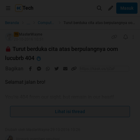
Tech
Masuk
...
Beranda
Computer Stuff
Turut berduka cita atas berpulangnya oom lucubrb 404
MasterWayne
TS
20-10-2016 10:51
Turut berduka cita atas berpulangnya oom
lucubrb 404
Bagikan
Selamat jalan bro!
You're 404 from our sight, but remain in our heart!
Gw gak percaya ente udah berpulang
Lihat isi thread
Rumah duka : St. Carolus
Diubah oleh MasterWayne 29-10-2016 10:26
kicquck memberi reputasi