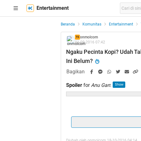
Entertainment
Beranda
Komunitas
Entertainment
onmolcom
TS
01-09-2016 07:42
Ngaku Pecinta Kopi? Udah Tah
Ini Belum?
Bagikan
Spoiler
for
Anu Gan
:
Spoiler
for
Makasih Ya Gan
:
Diubah oleh onmolcom 18-10-2016 04:14