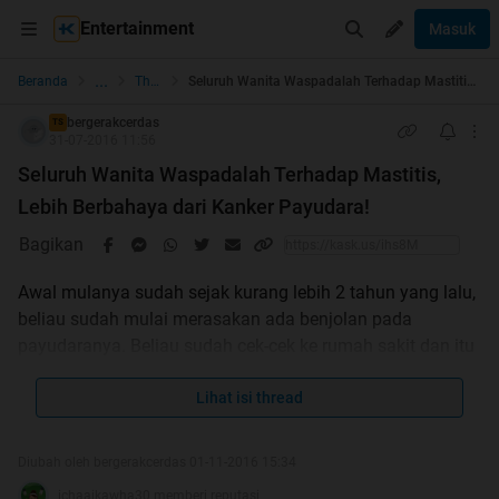
Entertainment
Masuk
...
Beranda
The Lounge
Seluruh Wanita Waspadalah Terhadap Mastitis, Lebih Berbahaya dari Kanker Payudara!
bergerakcerdas
TS
31-07-2016 11:56
Seluruh Wanita Waspadalah Terhadap Mastitis,
Lebih Berbahaya dari Kanker Payudara!
Bagikan
Awal mulanya sudah sejak kurang lebih 2 tahun yang lalu,
beliau sudah mulai merasakan ada benjolan pada
payudaranya. Beliau sudah cek-cek ke rumah sakit dan itu
bukan suatu yang berbahaya kata dokter. Oke beliau
sellow, lega.
Lihat isi thread
Pada Mei lalu, beliau sudah merasakan nyeri hebat pada
Diubah oleh bergerakcerdas 01-11-2016 15:34
payudaranya dan keluar seperti kapas dari puting
ichaaikawha30 memberi reputasi